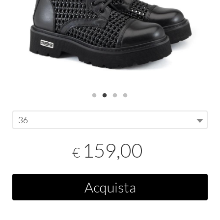
36
159,00
€
Acquista