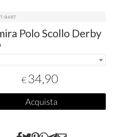
T-SHIRT
mira Polo Scollo Derby
o
34,90
€
Acquista