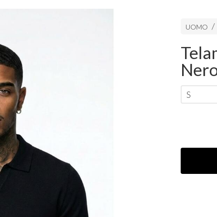
UOMO
Tela
Ner
S